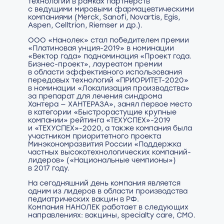
технологий в рамках партнерств
с ведущими мировыми фармацевтическими
компаниями (Merck, Sanofi, Novartis, Egis,
Aspen, Celltrion, Riemser и др.).
ООО «Нанолек» стал победителем премии
«Платиновая унция-2019» в номинации
«Вектор года» подноминация «Проект года.
Бизнес-проект», лауреатом премии
в области эффективного использования
передовых технологий «ПРИОРИТЕТ-2020»
в номинации «Локализация производства»
за препарат для лечения синдрома
Хантера — ХАНТЕРАЗА», занял первое место
в категории «Быстрорастущие крупные
компании» рейтинга «ТЕХУСПЕХ»-2019
и «ТЕХУСПЕХ»-2020, а также компания была
участником приоритетного проекта
Минэкономразвития России «Поддержка
частных высокотехнологических компаний-
лидеров» («Национальные чемпионы»)
в 2017 году.
На сегодняшний день компания является
одним из лидеров в области производства
педиатрических вакцин в РФ.
Компания НАНОЛЕК работает в следующих
направлениях: вакцины, specialty care, CMO.