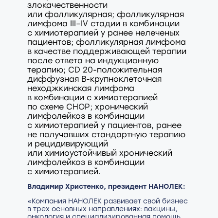
злокачественности
или фолликулярная; фолликулярная
лимфома III–IV стадии в комбинации
с химиотерапией у ранее нелеченых
пациентов; фолликулярная лимфома
в качестве поддерживающей терапии
после ответа на индукционную
терапию; CD 20-положительная
диффузная В-крупноклеточная
неходжкинская лимфома
в комбинации с химиотерапией
по схеме СНОР; хронический
лимфолейкоз в комбинации
с химиотерапией у пациентов, ранее
не получавших стандартную терапию
и рецидивирующий
или химиоустойчивый хронический
лимфолейкоз в комбинации
с химиотерапией.
Владимир Христенко, президент НАНОЛЕК:
«Компания НАНОЛЕК развивает свой бизнес
в трех основных направлениях: вакцины,
онкология и специализированная помощь.