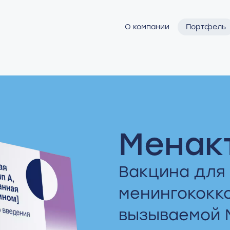
О компании
Портфель
Менак
Вакцина для
менингококк
вызываемой N.