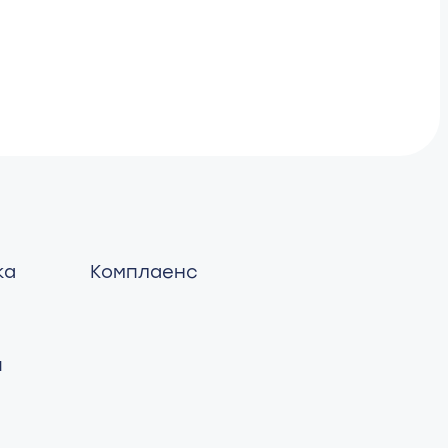
ка
Комплаенс
й