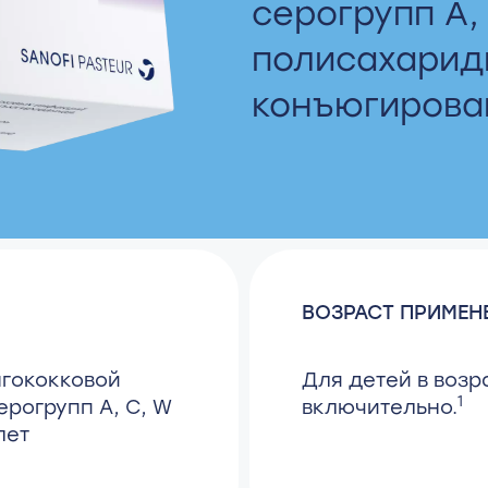
серогрупп A, 
полисахарид
конъюгирова
ВОЗРАСТ ПРИМЕН
гококковой
Для детей в возр
1
ерогрупп A, C, W
включительно.
лет