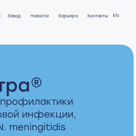
EN
Завод
Новости
Карьера
Контакты
тра®
 профилактики
овой инфекции,
 meningitidis