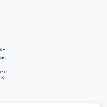
к»
ния
тке
ых