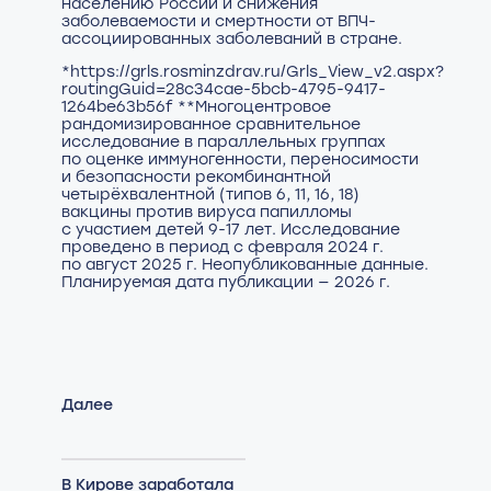
населению России и снижения
заболеваемости и смертности от ВПЧ-
ассоциированных заболеваний в стране.
*https://grls.rosminzdrav.ru/Grls_View_v2.aspx?
routingGuid=28c34cae-5bcb-4795-9417-
1264be63b56f **Многоцентровое
рандомизированное сравнительное
исследование в параллельных группах
по оценке иммуногенности, переносимости
и безопасности рекомбинантной
четырёхвалентной (типов 6, 11, 16, 18)
вакцины против вируса папилломы
с участием детей 9-17 лет. Исследование
проведено в период с февраля 2024 г.
по август 2025 г. Неопубликованные данные.
Планируемая дата публикации — 2026 г.
Далее
В Кирове заработала