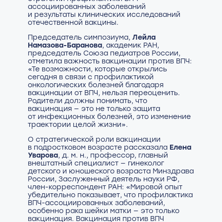
ассоциированных заболеваний
и результаты клинических исследований
отечественной вакцины.
Председатель симпозиума,
Лейла
Намазова-Баранова
, академик РАН,
председатель Союза педиатров России,
отметила важность вакцинации против ВПЧ:
«Те возможности, которые открылись
сегодня в связи с профилактикой
онкологических болезней благодаря
вакцинации от ВПЧ, нельзя переоценить.
Родители должны понимать, что
вакцинация — это не только защита
от инфекционных болезней, это изменение
траектории целой жизни».
О стратегической роли вакцинации
в подростковом возрасте рассказала
Елена
Уварова
, д. м. н., профессор, главный
внештатный специалист — гинеколог
детского и юношеского возраста Минздрава
России, Заслуженный деятель науки РФ,
член-корреспондент РАН: «Мировой опыт
убедительно показывает, что профилактика
ВПЧ-ассоциированных заболеваний,
особенно рака шейки матки — это только
вакцинация. Вакцинация против ВПЧ