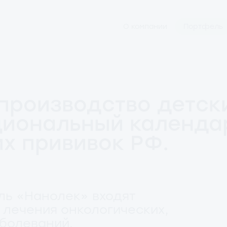
О компании
Портфель
производство детски
циональный календа
х прививок РФ.
ль «Нанолек» входят
лечения онкологических,
болеваний.