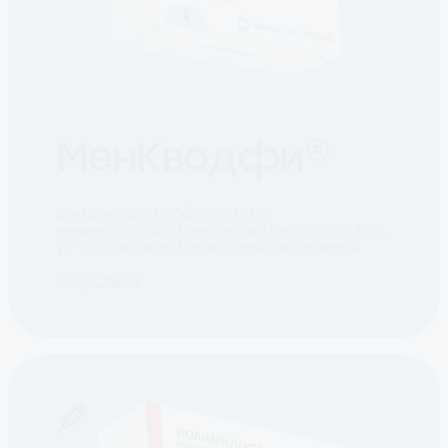
МенКвадфи®
Вакцина для профилактики
менингококковой инфекции серогрупп А, С,
W, Y, полисахаридная, конъюгированная
Подробнее