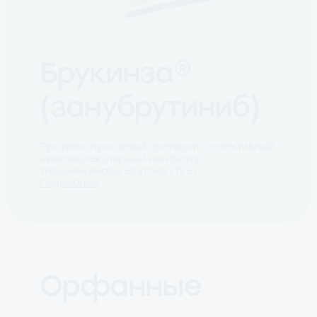
Брукинза®
(занубрутиниб)
Противоопухолевый препарат, селективный
низкомолекулярный ингибитор
тирозинкиназы Брутона (ТКБ)
Подробнее
Орфанные