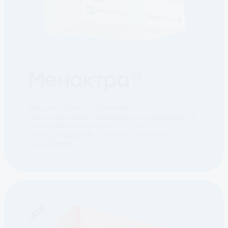
Менактра®
Вакцина для профилактики
менингококковой инфекции, вызываемой N.
meningitidis серогрупп А, С, W, Y,
полисахаридная, конъюгированная
Подробнее