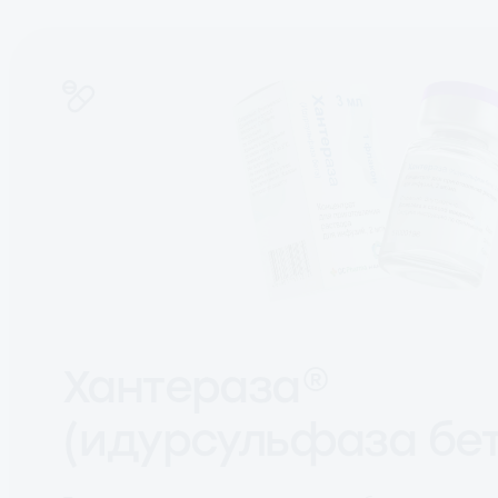
Хантераза®
(идурсульфаза бет