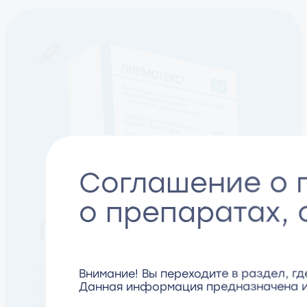
Соглашение о 
о препаратах,
Пнемотекс®
Вакцина для профилактики пневмококковой
Внимание! Вы переходите в раздел, г
инфекции полисахаридная,
Данная информация предназначена и
конъюгированная (13-валентная,
адсорбированная)