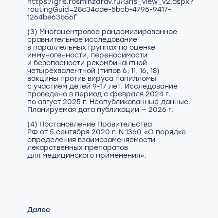
https://grls.rosminzdrav.ru/Grls_View_v2.aspx?
routingGuid=28c34cae-5bcb-4795-9417-
1264be63b56f
(3) Многоцентровое рандомизированное
сравнительное исследование
в параллельных группах по оценке
иммуногенности, переносимости
и безопасности рекомбинантной
четырёхвалентной (типов 6, 11, 16, 18)
вакцины против вируса папилломы
с участием детей 9-17 лет. Исследование
проведено в период с февраля 2024 г.
по август 2025 г. Неопубликованные данные.
Планируемая дата публикации — 2026 г.
(4) Постановление Правительства
РФ от 5 сентября 2020 г. N 1360 «О порядке
определения взаимозаменяемости
лекарственных препаратов
для медицинского применения».
Далее